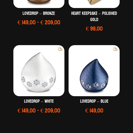
LoveDrop – Bronze
Heart Keepsake – Polished
Gold
Prijsklasse:
€
149,00
-
€
209,00
€
99,00
€ 149,00
tot
€ 209,00
LoveDrop – White
LoveDrop – Blue
Prijsklasse:
€
149,00
-
€
209,00
€
149,00
€ 149,00
tot