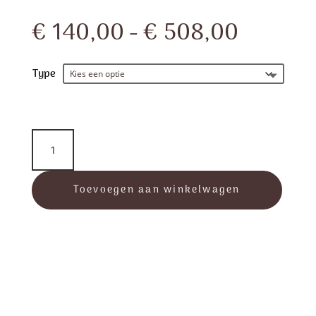
Prijskla
€
140,00
-
€
508,00
€ 140,
tot
€ 508,
Type
Elan
Line
-
Red
Toevoegen aan winkelwagen
aantal