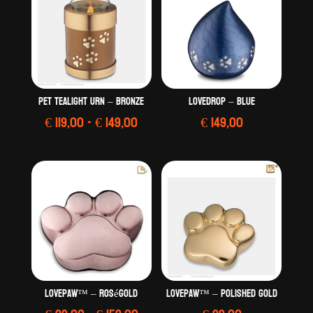
Pet Tealight Urn – Bronze
LoveDrop – Blue
Prijsklasse:
€
119,00
-
€
149,00
€
149,00
€ 119,00
tot
€ 149,00
LovePaw™ – RoséGold
LovePaw™ – Polished Gold