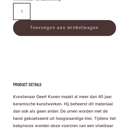
"Katje
in
hart
met
Toevoegen aan winkelwagen
waxinelichtje"
-
Geert
Kunen
Urnen
aantal
Product Details
Kunstenaar Geert Kunen maakt al meer dan 40 jaar
keramische kunstwerken. Hij beheerst dit materiaal
dan ook als geen ander. De urnen worden met de
hand geboetseerd uit hoogwaardige klei. Tijdens het
bakproces worden deze voorzien van een vloeibaar