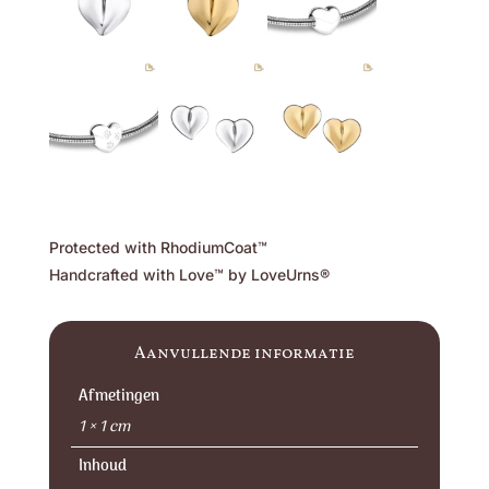
Protected with RhodiumCoat™
Handcrafted with Love™ by LoveUrns®
Aanvullende informatie
Afmetingen
1 × 1 cm
Inhoud