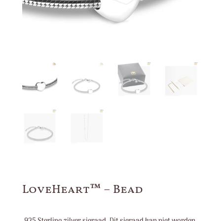
LoveHeart™ – Bead