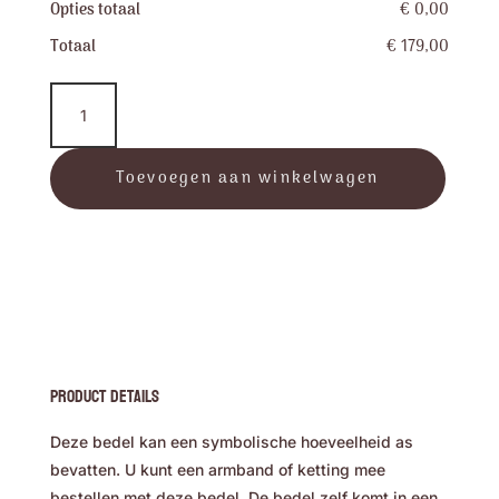
Opties totaal
€ 0,00
Totaal
€ 179,00
LoveHeart™
-
Bead
aantal
Toevoegen aan winkelwagen
Product Details
Deze bedel kan een symbolische hoeveelheid as
bevatten. U kunt een armband of ketting mee
bestellen met deze bedel. De bedel zelf komt in een