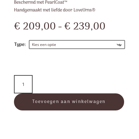
Beschermd met PearlCoat™
Handgemaakt met liefde door LoveUrns®
Prijskla
€
209,00
-
€
239,00
€ 209,
tot
€ 239,
Type:
Rainbow
Pet
Urn
aantal
Toevoegen aan winkelwagen