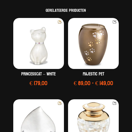
Gerelateerde producten
PrincessCat – White
Majestic Pet
Prijskla
€
179,00
€
89,00
-
€
149,00
€ 89,00
tot
€ 149,00