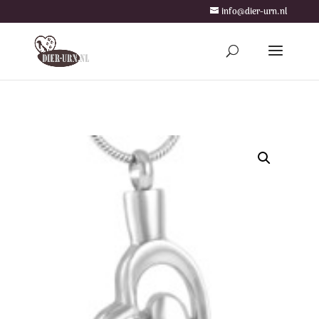
info@dier-urn.nl