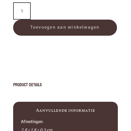
RVS
Hart
in
hart
Toevoegen aan winkelwagen
aantal
Product Details
Aanvullende informatie
Afmetingen
2,8 × 1,8 × 0,5 cm