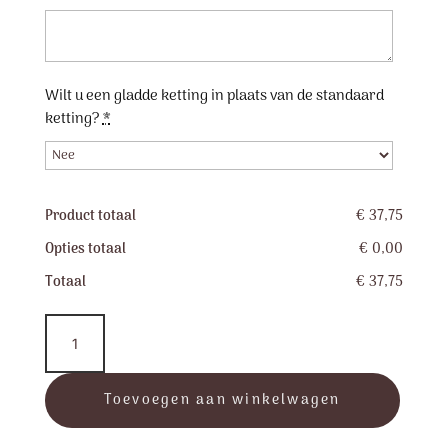
Wilt u een gladde ketting in plaats van de standaard
ketting?
*
Product totaal
€ 37,75
Opties totaal
€ 0,00
Totaal
€ 37,75
RVS
Hartje
met
roze
Toevoegen aan winkelwagen
steentjes
aantal