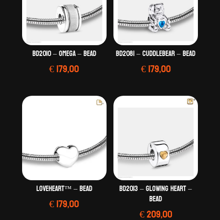
BD2010 – Omega – Bead
BD2081 – CuddleBear – Bead
€
179,00
€
179,00
LoveHeart™ – Bead
BD2013 – Glowing Heart –
Bead
€
179,00
€
209,00