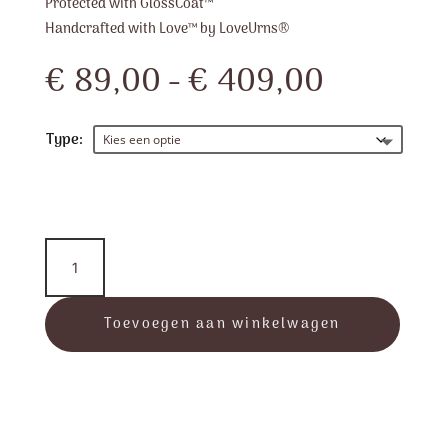
Protected with GlossCoat™
Handcrafted with Love™ by LoveUrns®
Prijsklas
€
89,00
-
€
409,00
€ 89,00
tot
€ 409,0
Type:
TearDrop™
-
Midnight
Silver
Toevoegen aan winkelwagen
aantal