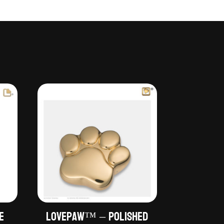
e
LovePaw™ – Polished