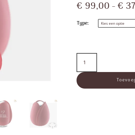
€
99,00
-
€
37
Type:
Tulip™
Red
aantal
Toevoe