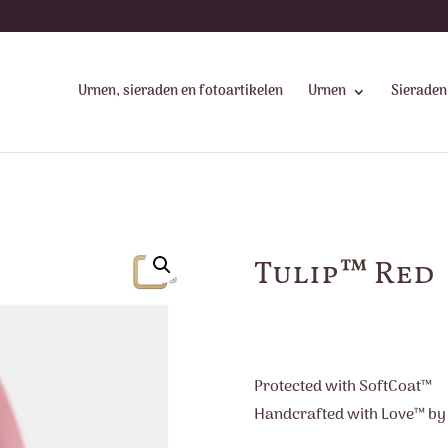
Urnen, sieraden en fotoartikelen
Urnen
Sieraden
Tulip™ Red
Protected with SoftCoat™
Handcrafted with Love™ b