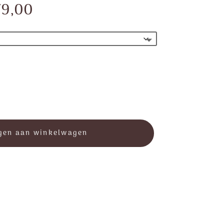
Prijsklasse:
9,00
€ 99,00
tot
€ 379,00
gen aan winkelwagen