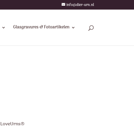
info@dier-urn.nl
Glasgravures & Fotoartikelen
y LoveUrns®