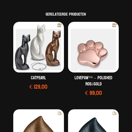
Gerelateerde producten
CatPearl
LovePaw™ – Polished
RoséGold
€
129,00
€
99,00