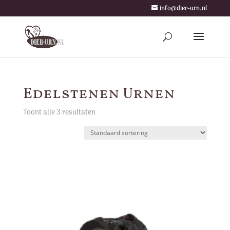
info@dier-urn.nl
Edelstenen Urnen
Toont alle 3 resultaten