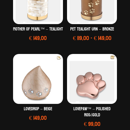
Mother Of Pearl™ – Tealight
Pet Tealight Urn – Bronze
Prijskla
€
149,00
€
119,00
-
€
149,00
€ 119,00
tot
€ 149,00
LoveDrop – Beige
LovePaw™ – Polished
RoséGold
€
149,00
€
99,00