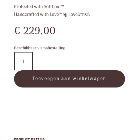
Protected with SoftCoat™
Handcrafted with Love™ by LoveUrns®
€
229,00
Beschikbaar via nabestelling
Drop™
Tealight
Urn
-
Toevoegen aan winkelwagen
Black
aantal
Product Details