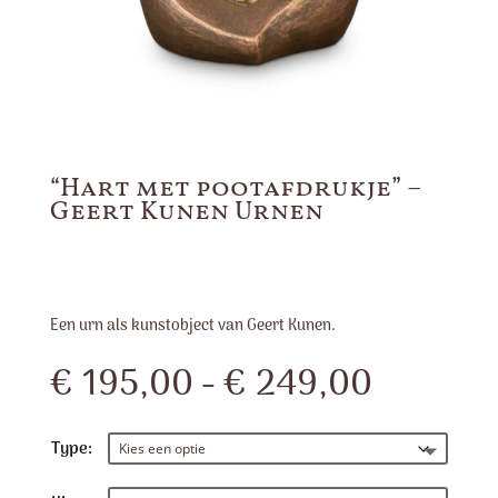
“Hart met pootafdrukje” –
Geert Kunen Urnen
Een urn als kunstobject van Geert Kunen.
Prijskla
€
195,00
-
€
249,00
€ 195,0
tot
€ 249,
Type: