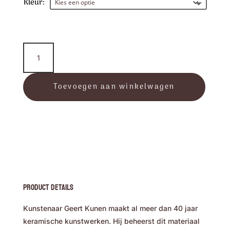
Kleur:
"Hart
met
pootafdrukje"
-
Toevoegen aan winkelwagen
Geert
Kunen
Urnen
aantal
Product Details
Kunstenaar Geert Kunen maakt al meer dan 40 jaar
keramische kunstwerken. Hij beheerst dit materiaal