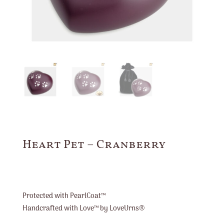
Heart Pet – Cranberry
Protected with PearlCoat™
Handcrafted with Love™ by LoveUrns®