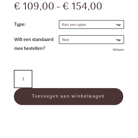
Prijskla
€
109,00
-
€
154,00
€ 109,0
tot
€ 154,0
Type:
Wilt een standaard
mee bestellen?
Wissen
Heart
Pet
-
Cranberry
Toevoegen aan winkelwagen
aantal