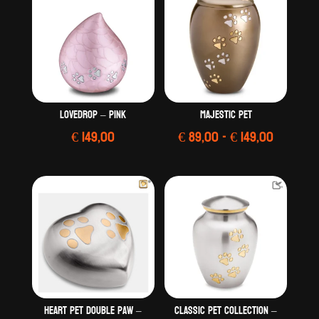
LoveDrop – Pink
Majestic Pet
Prijskla
€
149,00
€
89,00
-
€
149,00
€ 89,00
tot
€ 149,00
Heart Pet Double Paw –
Classic Pet Collection –