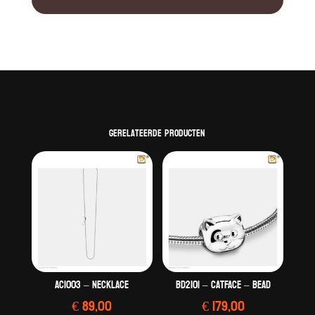
Gerelateerde producten
AC1003 – Necklace
BD2101 – CatFace – Bead
€
89,00
€
179,00