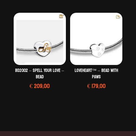
BD2002 – Spell Your Love –
LoveHeart™ – Bead with
Bead
Paws
€
209,00
€
179,00