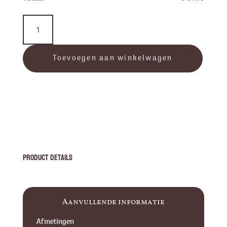
RVS
Slinger
met
witte
Toevoegen aan winkelwagen
steentjes
aantal
Product Details
Aanvullende informatie
Afmetingen