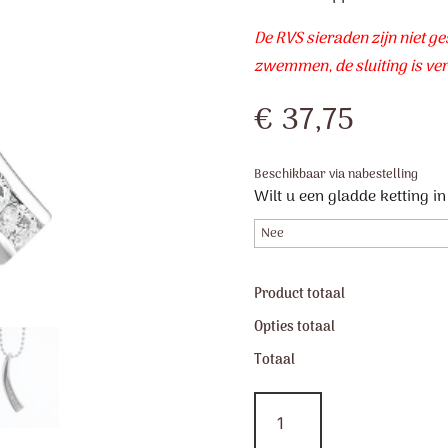
De RVS sieraden zijn niet 
zwemmen, de sluiting is ve
€
37,75
Beschikbaar via nabestelling
Wilt u een gladde ketting i
Product totaal
Opties totaal
Totaal
RVS
Vallende
ster