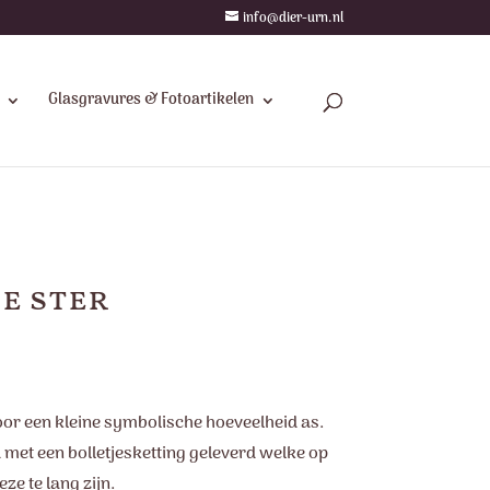
info@dier-urn.nl
Glasgravures & Fotoartikelen
e ster
oor een kleine symbolische hoeveelheid as.
met een bolletjesketting geleverd welke op
ze te lang zijn.