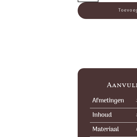
aantal
Toevoe
Aanvul
Afmetingen
Inhoud
Materiaal