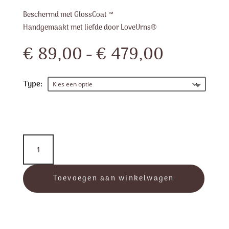
Beschermd met GlossCoat ™
Handgemaakt met liefde door LoveUrns®
Prijsklas
€
89,00
-
€
479,00
€ 89,00
tot
€ 479,0
Type:
SoulBird™
-
Midnight
&
Toevoegen aan winkelwagen
Hammered
Silver
aantal