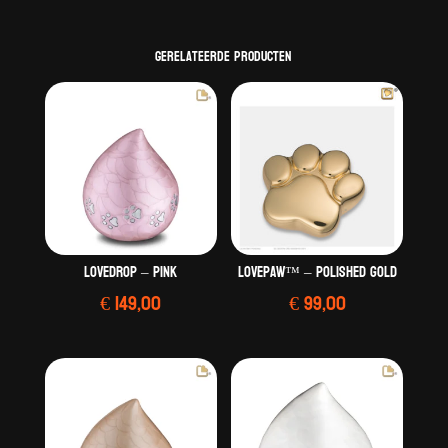
Gerelateerde producten
LoveDrop – Pink
LovePaw™ – Polished Gold
€
149,00
€
99,00