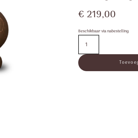
€
219,00
Beschikbaar via nabestelling
"Voetbal
op
voet"
-
Toevoe
Geert
Kunen
Urnen
aantal