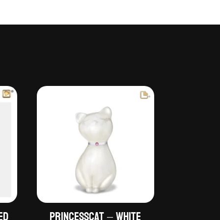
ed
PrincessCat – White