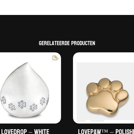
Gerelateerde producten
LoveDrop – White
LovePaw™ – Polish