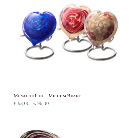
Memorie Line – Medium Heart
Prijsklasse:
€
93,00
-
€
96,00
€ 93,00
tot
€ 96,00