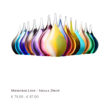
€ 148,00
Memorie Line – Small Drop
Prijsklasse:
€
79,00
-
€
87,00
€ 79,00
tot