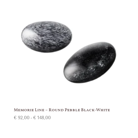
Memorie Line – Round Pebble Black-White
Prijsklasse:
€
92,00
-
€
148,00
€ 92,00
tot