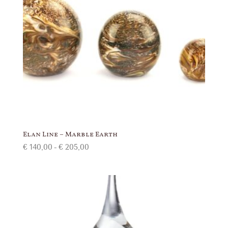
Elan Line – Marble Earth
Prijsklasse:
€
140,00
-
€
205,00
€ 140,00
tot
€ 205,00